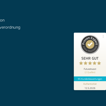
100%
SEHR GUT
Empfehlungen auf
ProvenExpert.com
5,00 / 5,00
ion
zverordnung
41
54
Bewertungen von 1
Bewertungen auf
anderen Quelle
ProvenExpert.com
Blick aufs ProvenExpert-Profil werfen
SEHR GUT
Anonym
12.5.2026
5
Besonders positiv Hervorzuheben ist der
FutureInvest
(2 Quellen)
persönliche sowie umfassende
Beratungsansatz. Ich habe mich von Anfa...
95 Kundenbewertungen
Authentizität
12.5.2026