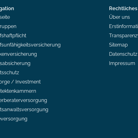
gation
Rechtliches
seite
Über uns
gruppen
Erstinformat
shaftpflicht
Transparen
fsunfähigkeitsversicherung
Sitemap
kenversicherung
Datenschutz
isabsicherung
Impressum
tsschutz
orge / Investment
itektenkammern
erberaterversorgung
tsanwaltsversorgung
eversorgung