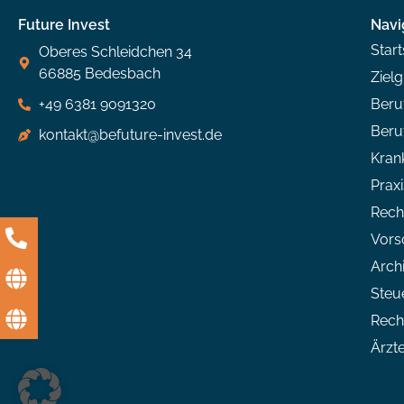
Future Invest
Navi
Start
Oberes Schleidchen 34
66885 Bedesbach
Ziel
+49 6381 9091320
Beruf
Beru
kontakt@befuture-invest.de
Kran
Prax
Rech
Vors
Arch
Steu
Rech
Ärzt