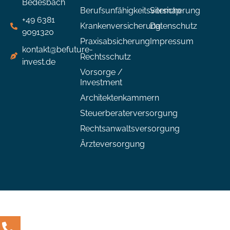
Bedesbach
Berufsunfähigkeitsversicherung
Sitemap
+49 6381
Krankenversicherung
Datenschutz
9091320
Praxisabsicherung
Impressum
kontakt@befuture-
Rechtsschutz
invest.de
Vorsorge /
Investment
Architektenkammern
Steuerberaterversorgung
Rechtsanwaltsversorgung
Ärzteversorgung
Kundenbewertungen und Erfahrungen zu
FutureInvest