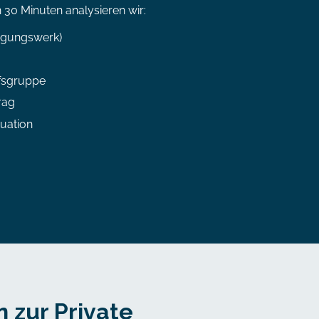
n 30 Minuten analysieren wir:
orgungswerk)
ufsgruppe
rag
uation
n zur Private