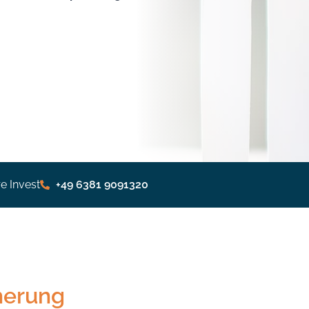
e Invest
+49 6381 9091320
herung